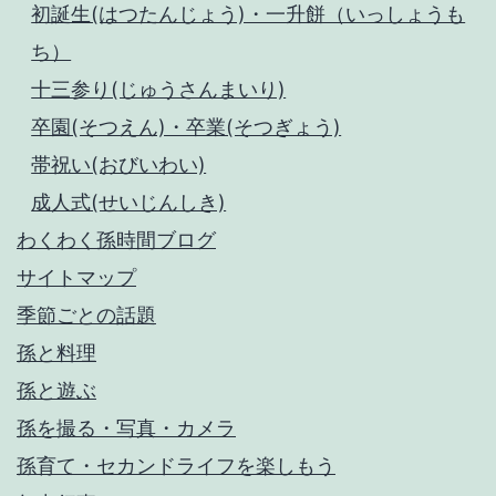
初誕生(はつたんじょう)・一升餅（いっしょうも
ち）
十三参り(じゅうさんまいり)
卒園(そつえん)・卒業(そつぎょう)
帯祝い(おびいわい)
成人式(せいじんしき)
わくわく孫時間ブログ
サイトマップ
季節ごとの話題
孫と料理
孫と遊ぶ
孫を撮る・写真・カメラ
孫育て・セカンドライフを楽しもう