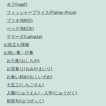
ネフ(naef)
フィッシャープライス(Fisher-Price)
ブリオ(BRIO)
ベック(BECK)
ラマーズ(Lamaze)
お役立ち情報
お祝い事・行事
お七夜(おしちや)
お宮参り(おみやまいり)
お食い初め(おくいぞめ)
七五三(しちごさん)
入園(にゅうえん)・入学(にゅうがく)
初節句(はつぜっく)