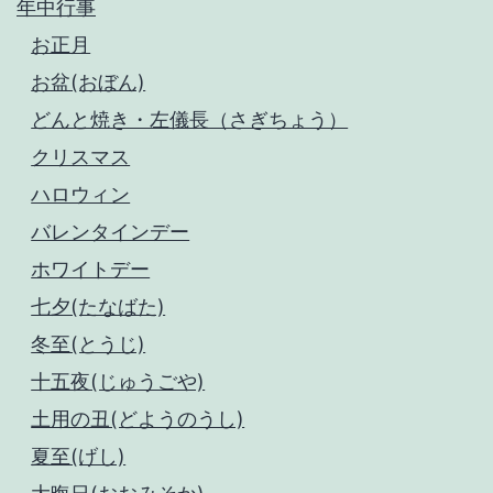
年中行事
お正月
お盆(おぼん)
どんと焼き・左儀長（さぎちょう）
クリスマス
ハロウィン
バレンタインデー
ホワイトデー
七夕(たなばた)
冬至(とうじ)
十五夜(じゅうごや)
土用の丑(どようのうし)
夏至(げし)