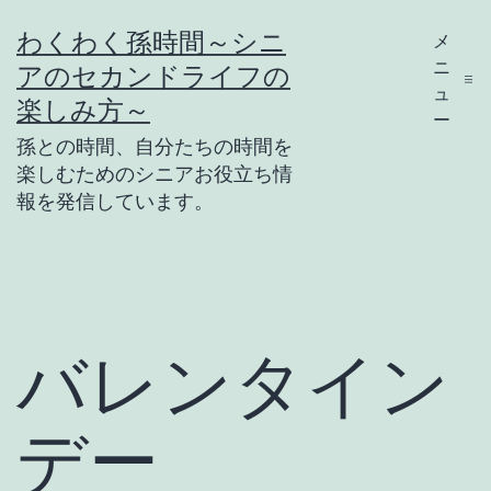
コ
わくわく孫時間～シニ
メ
ン
ニ
アのセカンドライフの
テ
ュ
楽しみ方～
ー
ン
孫との時間、自分たちの時間を
ツ
楽しむためのシニアお役立ち情
報を発信しています。
へ
ス
キ
ッ
プ
バレンタイン
デー