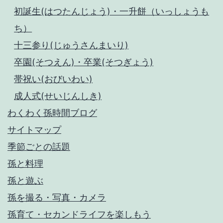
初誕生(はつたんじょう)・一升餅（いっしょうも
ち）
十三参り(じゅうさんまいり)
卒園(そつえん)・卒業(そつぎょう)
帯祝い(おびいわい)
成人式(せいじんしき)
わくわく孫時間ブログ
サイトマップ
季節ごとの話題
孫と料理
孫と遊ぶ
孫を撮る・写真・カメラ
孫育て・セカンドライフを楽しもう