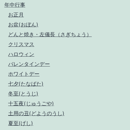
年中行事
お正月
お盆(おぼん)
どんと焼き・左儀長（さぎちょう）
クリスマス
ハロウィン
バレンタインデー
ホワイトデー
七夕(たなばた)
冬至(とうじ)
十五夜(じゅうごや)
土用の丑(どようのうし)
夏至(げし)