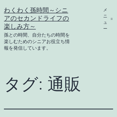
コ
わくわく孫時間～シニ
メ
ン
ニ
アのセカンドライフの
テ
ュ
楽しみ方～
ー
ン
孫との時間、自分たちの時間を
ツ
楽しむためのシニアお役立ち情
報を発信しています。
へ
ス
キ
ッ
タグ:
通販
プ