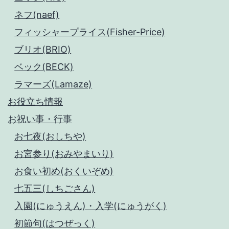
ネフ(naef)
フィッシャープライス(Fisher-Price)
ブリオ(BRIO)
ベック(BECK)
ラマーズ(Lamaze)
お役立ち情報
お祝い事・行事
お七夜(おしちや)
お宮参り(おみやまいり)
お食い初め(おくいぞめ)
七五三(しちごさん)
入園(にゅうえん)・入学(にゅうがく)
初節句(はつぜっく)